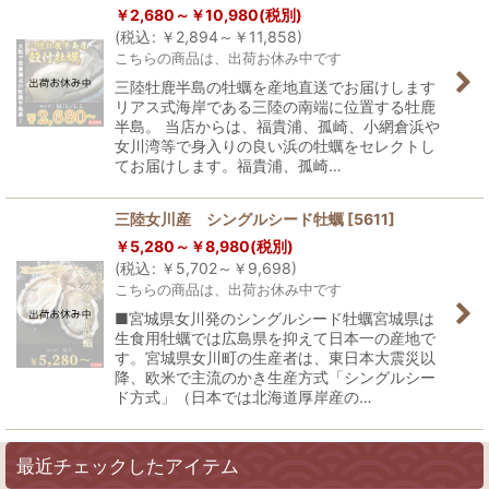
￥
2,680～
￥
10,980
(税別)
(
税込
:
￥
2,894～
￥
11,858
)
こちらの商品は、出荷お休み中です
三陸牡鹿半島の牡蠣を産地直送でお届けします
リアス式海岸である三陸の南端に位置する牡鹿
半島。 当店からは、福貴浦、孤崎、小網倉浜や
女川湾等で身入りの良い浜の牡蠣をセレクトし
てお届けします。福貴浦、孤崎…
三陸女川産 シングルシード牡蠣
[
5611
]
￥
5,280～
￥
8,980
(税別)
(
税込
:
￥
5,702～
￥
9,698
)
こちらの商品は、出荷お休み中です
■宮城県女川発のシングルシード牡蠣宮城県は
生食用牡蠣では広島県を抑えて日本一の産地で
す。宮城県女川町の生産者は、東日本大震災以
降、欧米で主流のかき生産方式「シングルシー
ド方式」（日本では北海道厚岸産の…
最近チェックしたアイテム