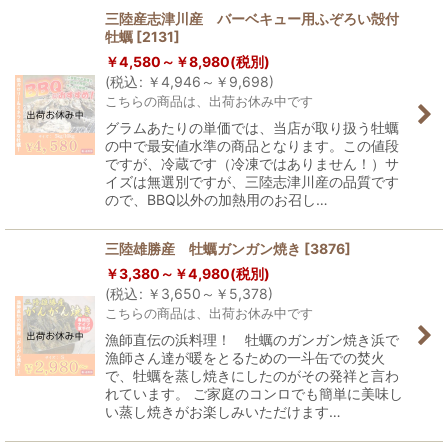
三陸産志津川産 バーベキュー用ふぞろい殻付
牡蠣
[
2131
]
￥
4,580～
￥
8,980
(税別)
(
税込
:
￥
4,946～
￥
9,698
)
こちらの商品は、出荷お休み中です
グラムあたりの単価では、当店が取り扱う牡蠣
の中で最安値水準の商品となります。この値段
ですが、冷蔵です（冷凍ではありません！）サ
イズは無選別ですが、三陸志津川産の品質です
ので、BBQ以外の加熱用のお召し…
三陸雄勝産 牡蠣ガンガン焼き
[
3876
]
￥
3,380～
￥
4,980
(税別)
(
税込
:
￥
3,650～
￥
5,378
)
こちらの商品は、出荷お休み中です
漁師直伝の浜料理！ 牡蠣のガンガン焼き浜で
漁師さん達が暖をとるための一斗缶での焚火
で、牡蠣を蒸し焼きにしたのがその発祥と言わ
れています。 ご家庭のコンロでも簡単に美味し
い蒸し焼きがお楽しみいただけます…