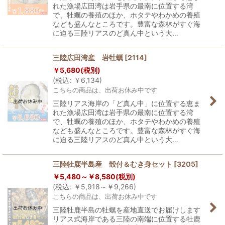
れた漁場広田湾は岩手県の最南に位置する湾
で、牡蠣の養殖のほか、ホタテやわかめの養殖
なども盛んなところです。豊富な森林がすぐ海
に迫る三陸リアスのど真ん中という大…
三陸広田湾産 岩牡蠣
[
2114
]
￥
5,680
(税別)
(
税込
:
￥
6,134
)
こちらの商品は、出荷お休み中です
三陸リアス海岸の「ど真ん中」に位置する恵ま
れた漁場広田湾は岩手県の最南に位置する湾
で、牡蠣の養殖のほか、ホタテやわかめの養殖
なども盛んなところです。豊富な森林がすぐ海
に迫る三陸リアスのど真ん中という大…
三陸牡鹿半島産 殻付＆むき身セット
[
3205
]
￥
5,480～
￥
8,580
(税別)
(
税込
:
￥
5,918～
￥
9,266
)
こちらの商品は、出荷お休み中です
三陸牡鹿半島の牡蠣を産地直送でお届けします
リアス式海岸である三陸の南端に位置する牡鹿