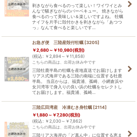
剥きながら食べるのって楽しい！ワイワイとみ
んなで騒ぎながらのバーベキュー。 焼きながら
食べるのって美味しい＆楽しいですよね。 牡蠣
ナイフを片手に殻付かきを剥きながら「あつつ
っ」なんて食べると楽しいです…
お急ぎ便 三陸産殻付牡蠣
[
3205
]
￥
2,680～
￥
10,980
(税別)
(
税込
:
￥
2,894～
￥
11,858
)
こちらの商品は、出荷お休み中です
三陸牡鹿半島の牡蠣を産地直送でお届けします
リアス式海岸である三陸の南端に位置する牡鹿
半島。 当店からは、福貴浦、孤崎、小網倉浜や
女川湾等で身入りの良い浜の牡蠣をセレクトし
てお届けします。福貴浦、孤崎…
三陸広田湾産 冷凍むき身牡蠣
[
2114
]
￥
1,880～
￥
7,280
(税別)
(
税込
:
￥
2,030～
￥
7,862
)
こちらの商品は、出荷お休み中です
三陸リアス海岸の「ど真ん中」に位置する恵ま