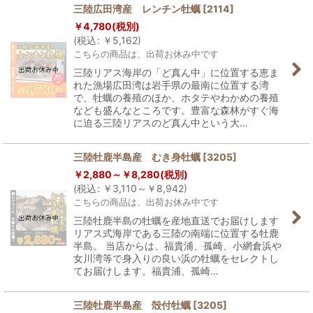
三陸広田湾産 レンチン牡蠣
[
2114
]
￥
4,780
(税別)
(
税込
:
￥
5,162
)
こちらの商品は、出荷お休み中です
三陸リアス海岸の「ど真ん中」に位置する恵ま
れた漁場広田湾は岩手県の最南に位置する湾
で、牡蠣の養殖のほか、ホタテやわかめの養殖
なども盛んなところです。豊富な森林がすぐ海
に迫る三陸リアスのど真ん中という大…
三陸牡鹿半島産 むき身牡蠣
[
3205
]
￥
2,880～
￥
8,280
(税別)
(
税込
:
￥
3,110～
￥
8,942
)
こちらの商品は、出荷お休み中です
三陸牡鹿半島の牡蠣を産地直送でお届けします
リアス式海岸である三陸の南端に位置する牡鹿
半島。 当店からは、福貴浦、孤崎、小網倉浜や
女川湾等で身入りの良い浜の牡蠣をセレクトし
てお届けします。福貴浦、孤崎…
三陸牡鹿半島産 殻付牡蠣
[
3205
]