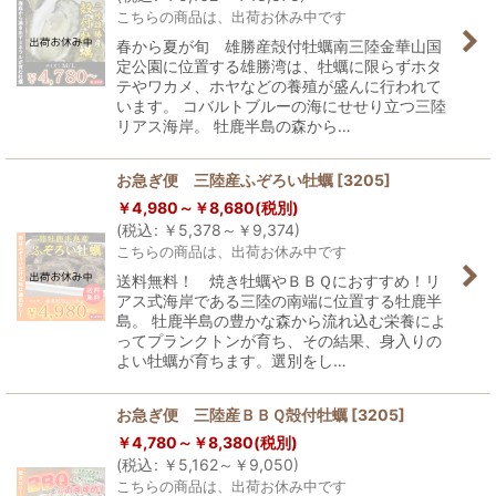
こちらの商品は、出荷お休み中です
春から夏が旬 雄勝産殻付牡蠣南三陸金華山国
定公園に位置する雄勝湾は、牡蠣に限らずホタ
テやワカメ、ホヤなどの養殖が盛んに行われて
います。 コバルトブルーの海にせせり立つ三陸
リアス海岸。 牡鹿半島の森から…
お急ぎ便 三陸産ふぞろい牡蠣
[
3205
]
￥
4,980～
￥
8,680
(税別)
(
税込
:
￥
5,378～
￥
9,374
)
こちらの商品は、出荷お休み中です
送料無料！ 焼き牡蠣やＢＢＱにおすすめ！リ
アス式海岸である三陸の南端に位置する牡鹿半
島。 牡鹿半島の豊かな森から流れ込む栄養によ
ってプランクトンが育ち、その結果、身入りの
よい牡蠣が育ちます。選別をし…
お急ぎ便 三陸産ＢＢＱ殻付牡蠣
[
3205
]
￥
4,780～
￥
8,380
(税別)
(
税込
:
￥
5,162～
￥
9,050
)
こちらの商品は、出荷お休み中です