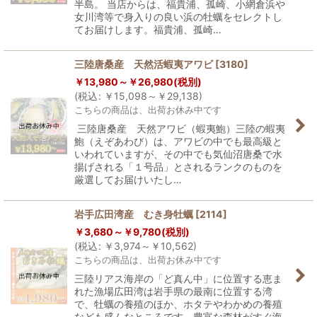
半島。 当店からは、福貴浦、孤崎、小網倉浜や
女川湾等で身入りの良い浜の牡蠣をセレクトし
てお届けします。福貴浦、孤崎…
三陸唐桑産 天然活蝦夷アワビ
[
3180
]
￥
13,980～
￥
26,980
(税別)
(
税込
:
￥
15,098～
￥
29,138
)
こちらの商品は、出荷お休み中です
三陸唐桑産 天然アワビ（蝦夷鮑）三陸の蝦夷
鮑（えぞあわび）は、アワビの中でも最高級と
いわれていますが、その中でも気仙沼唐桑で水
揚げされる「１号品」とされるランクのものを
厳選してお届けいたし…
岩手広田湾産 むき身牡蠣
[
2114
]
￥
3,680～
￥
9,780
(税別)
(
税込
:
￥
3,974～
￥
10,562
)
こちらの商品は、出荷お休み中です
三陸リアス海岸の「ど真ん中」に位置する恵ま
れた漁場広田湾は岩手県の最南に位置する湾
で、牡蠣の養殖のほか、ホタテやわかめの養殖
なども盛んなところです。豊富な森林がすぐ海