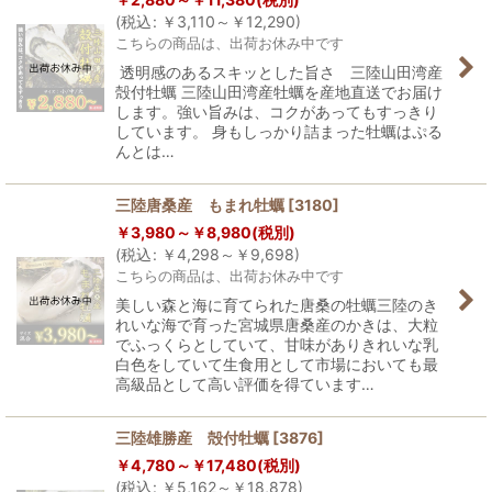
(
税込
:
￥
3,110～
￥
12,290
)
こちらの商品は、出荷お休み中です
透明感のあるスキッとした旨さ 三陸山田湾産
殻付牡蠣 三陸山田湾産牡蠣を産地直送でお届け
します。強い旨みは、コクがあってもすっきり
しています。 身もしっかり詰まった牡蠣はぷる
んとは…
三陸唐桑産 もまれ牡蠣
[
3180
]
￥
3,980～
￥
8,980
(税別)
(
税込
:
￥
4,298～
￥
9,698
)
こちらの商品は、出荷お休み中です
美しい森と海に育てられた唐桑の牡蠣三陸のき
れいな海で育った宮城県唐桑産のかきは、大粒
でふっくらとしていて、甘味がありきれいな乳
白色をしていて生食用として市場においても最
高級品として高い評価を得ています…
三陸雄勝産 殻付牡蠣
[
3876
]
￥
4,780～
￥
17,480
(税別)
(
税込
:
￥
5,162～
￥
18,878
)