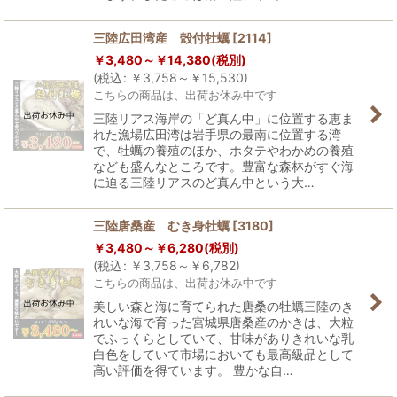
三陸広田湾産 殻付牡蠣
[
2114
]
￥
3,480～
￥
14,380
(税別)
(
税込
:
￥
3,758～
￥
15,530
)
こちらの商品は、出荷お休み中です
三陸リアス海岸の「ど真ん中」に位置する恵ま
れた漁場広田湾は岩手県の最南に位置する湾
で、牡蠣の養殖のほか、ホタテやわかめの養殖
なども盛んなところです。豊富な森林がすぐ海
に迫る三陸リアスのど真ん中という大…
三陸唐桑産 むき身牡蠣
[
3180
]
￥
3,480～
￥
6,280
(税別)
(
税込
:
￥
3,758～
￥
6,782
)
こちらの商品は、出荷お休み中です
美しい森と海に育てられた唐桑の牡蠣三陸のき
れいな海で育った宮城県唐桑産のかきは、大粒
でふっくらとしていて、甘味がありきれいな乳
白色をしていて市場においても最高級品として
高い評価を得ています。 豊かな自…