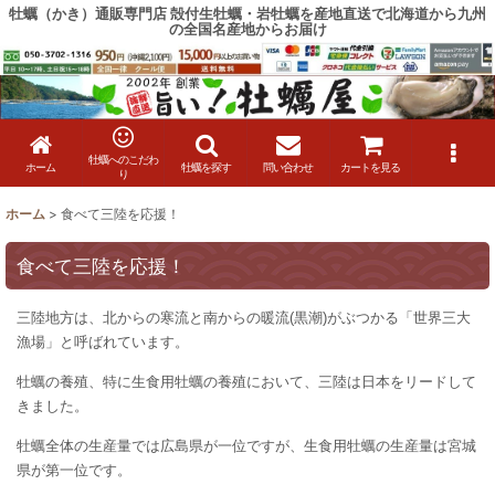
牡蠣（かき）通販専門店 殻付生牡蠣・岩牡蠣を産地直送で北海道から九州
の全国名産地からお届け
牡蠣へのこだわ
ホーム
牡蠣を探す
問い合わせ
カートを見る
り
ホーム
>
食べて三陸を応援！
食べて三陸を応援！
三陸地方は、北からの寒流と南からの暖流(黒潮)がぶつかる「世界三大
漁場」と呼ばれています。
牡蠣の養殖、特に生食用牡蠣の養殖において、三陸は日本をリードして
きました。
牡蠣全体の生産量では広島県が一位ですが、生食用牡蠣の生産量は宮城
県が第一位です。