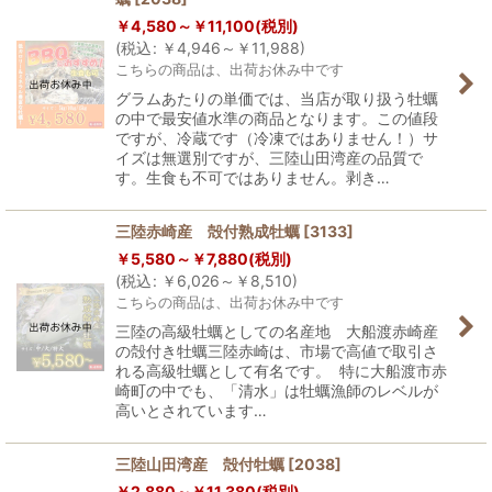
￥
4,580～
￥
11,100
(税別)
(
税込
:
￥
4,946～
￥
11,988
)
こちらの商品は、出荷お休み中です
グラムあたりの単価では、当店が取り扱う牡蠣
の中で最安値水準の商品となります。この値段
ですが、冷蔵です（冷凍ではありません！）サ
イズは無選別ですが、三陸山田湾産の品質で
す。生食も不可ではありません。剥き…
三陸赤崎産 殻付熟成牡蠣
[
3133
]
￥
5,580～
￥
7,880
(税別)
(
税込
:
￥
6,026～
￥
8,510
)
こちらの商品は、出荷お休み中です
三陸の高級牡蠣としての名産地 大船渡赤崎産
の殻付き牡蠣三陸赤崎は、市場で高値で取引さ
れる高級牡蠣として有名です。 特に大船渡市赤
崎町の中でも、「清水」は牡蠣漁師のレベルが
高いとされています…
三陸山田湾産 殻付牡蠣
[
2038
]
￥
2,880～
￥
11,380
(税別)