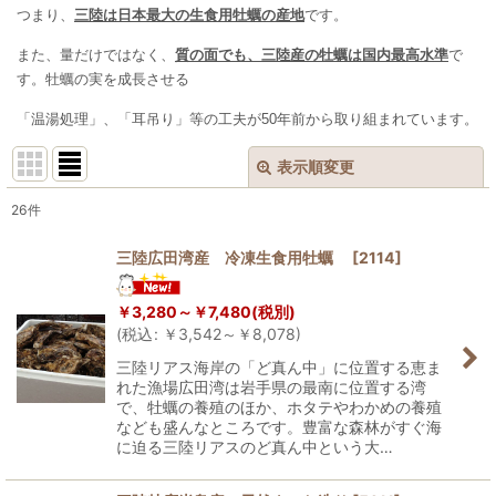
つまり、
三陸は日本最大の生食用牡蠣の産地
です。
また、量だけではなく、
質の面でも、三陸産の牡蠣は国内最高水準
で
す。牡蠣の実を成長させる
「温湯処理」、「耳吊り」等の工夫が50年前から取り組まれています。
表示順変更
閉じる
26
件
表示数
:
三陸広田湾産 冷凍生食用牡蠣
[
2114
]
在庫あり
￥
3,280～
￥
7,480
(税別)
並び順
:
(
税込
:
￥
3,542～
￥
8,078
)
三陸リアス海岸の「ど真ん中」に位置する恵ま
れた漁場広田湾は岩手県の最南に位置する湾
絞り込む
で、牡蠣の養殖のほか、ホタテやわかめの養殖
なども盛んなところです。豊富な森林がすぐ海
に迫る三陸リアスのど真ん中という大…