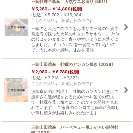
三陸牡鹿半島産 天然ウニお造り
[
5611
]
￥
5,280～
￥
14,800
(税別)
(
税込
:
￥
5,702～
￥
15,984
)
こちらの商品は、出荷お休み中です
三陸のとれたてのウニをお造りで三陸の牡鹿半
島近海で採った天然のキタムラサキウニ。 外側
の殻はそのままに、食べやすいようにお造りに
しました。 ミョウバンを一切使っていないの
で、うに本来の風味、甘みを堪能…
三陸山田湾産 牡蠣のガンガン焼き
[
2038
]
￥
2,980～
￥
6,780
(税別)
(
税込
:
￥
3,218～
￥
7,322
)
こちらの商品は、出荷お休み中です
漁師直伝の浜料理！ 牡蠣のガンガン焼き浜で
漁師さん達が暖をとるための一斗缶での焚火
で、牡蠣を蒸し焼きにしたのがその発祥と言わ
れています。 ご家庭のコンロでも簡単に美味し
い蒸し焼きがお楽しみいただけます…
三陸山田湾産 バーベキュー用ふぞろい殻付牡
蠣
[
2038
]