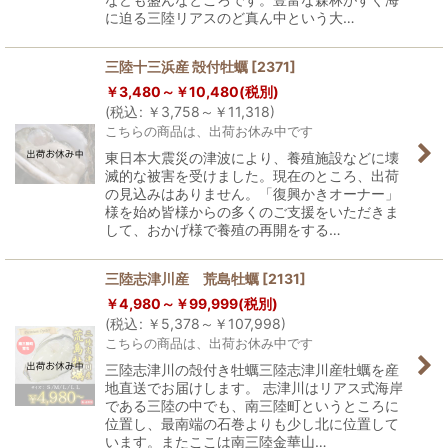
に迫る三陸リアスのど真ん中という大…
三陸十三浜産 殻付牡蠣
[
2371
]
￥
3,480～
￥
10,480
(税別)
(
税込
:
￥
3,758～
￥
11,318
)
こちらの商品は、出荷お休み中です
東日本大震災の津波により、養殖施設などに壊
滅的な被害を受けました。現在のところ、出荷
の見込みはありません。「復興かきオーナー」
様を始め皆様からの多くのご支援をいただきま
して、おかげ様で養殖の再開をする…
三陸志津川産 荒島牡蠣
[
2131
]
￥
4,980～
￥
99,999
(税別)
(
税込
:
￥
5,378～
￥
107,998
)
こちらの商品は、出荷お休み中です
三陸志津川の殻付き牡蠣三陸志津川産牡蠣を産
地直送でお届けします。 志津川はリアス式海岸
である三陸の中でも、南三陸町というところに
位置し、最南端の石巻よりも少し北に位置して
います。またここは南三陸金華山…