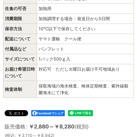
生食の可否
加熱用
消費期限
加熱調理する場合：発送日から5日間
保存方法
10℃以下で保存してください
配送について
ヤマト運輸 クール便
付属品など
パンフレット
サイズについて
1パック500ｇ入
お届け希望日時
対応可 ただし火曜日お届け不可地域あり
について
採取海域の海水検査、検体定期検査、紫外線殺
検査体制
菌海水にて浄化
Facebookでシェア
販売価格
:
￥
2,880～
￥
8,280
(税別)
(
税込
:
￥
3,110～
￥
8,942
)