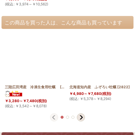
(
税込
:
￥
3,974～
￥
10,562
)
この商品を買った人は、こんな商品も買っています
三陸広田湾産 冷凍生食用牡蠣
[
2114
北海道知内産 ふぞろい牡蠣
]
[
2822
]
￥
4,980～
￥
7,680
(税別)
(
税込
:
￥
5,378～
￥
8,294
)
￥
3,280～
￥
7,480
(税別)
(
税込
:
￥
3,542～
￥
8,078
)
(