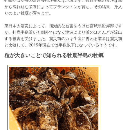
牡蠣やほや等の沿岸養殖が盛んな地域です。牡鹿半島の豊かな森
から流れ込む栄養によってプランクトンが育ち、その結果、身入
りのよい牡蠣が育ちます。
東日本大震災によって、壊滅的な被害をうけた宮城県沿岸部です
が、牡鹿半島沿いも例外ではなく津波により浜のほとんどが流出
する被害を受けました。震災前のカキ生産に携わる業者は震災前
と比較して、2015年現在では半数以下になっているそうです。
粒が大きいことで知られる牡鹿半島の牡蠣