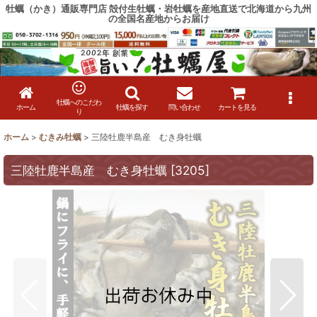
牡蠣（かき）通販専門店 殻付生牡蠣・岩牡蠣を産地直送で北海道から九州
の全国名産地からお届け
牡蠣へのこだわ
ホーム
牡蠣を探す
問い合わせ
カートを見る
り
ホーム
>
むきみ牡蠣
>
三陸牡鹿半島産 むき身牡蠣
三陸牡鹿半島産 むき身牡蠣
[
3205
]