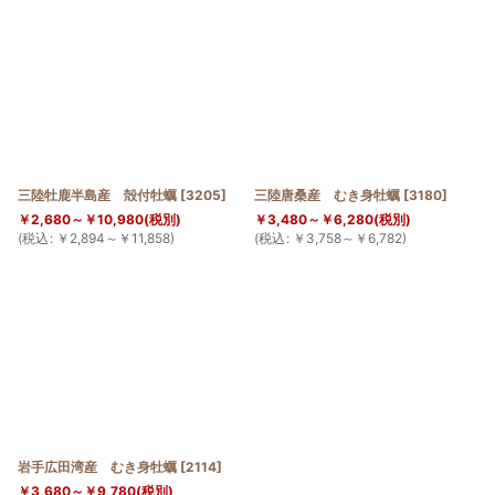
三陸牡鹿半島産 殻付牡蠣
[
3205
]
三陸唐桑産 むき身牡蠣
[
3180
]
￥
2,680～
￥
10,980
(税別)
￥
3,480～
￥
6,280
(税別)
(
税込
:
￥
2,894～
￥
11,858
)
(
税込
:
￥
3,758～
￥
6,782
)
岩手広田湾産 むき身牡蠣
[
2114
]
￥
3,680～
￥
9,780
(税別)