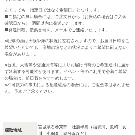
あくまでも「指定日ではなく希望日」となります。
■ご指定の無い場合には、ご注文日から（お振込の場合はご入金
確認日から）1週間以内に発送いたします。
■発送日程、伝票番号を、メールでご連絡いたします。
※
牡蠣の漁は天候や海の状況に左右されますので、お届け日時をご
希望いただいても、産地の漁などの状況によりご希望に副えない
場合があります。
※
台風、大雪等や交通渋滞等によりお届け日時のご希望通りに届か
ず延着する可能性があります。
イベント等のご利用で必着ご希望
の場合は、前日着をおすすめ
します。
※
不可抗力の事由による配送遅延の場合には、ご返金等は承れませ
ん。
予めご了承ください。
宮城県石巻東部 牡鹿半島（福貴浦、狐崎、女
採取海域
川、小網倉、給分浜など）