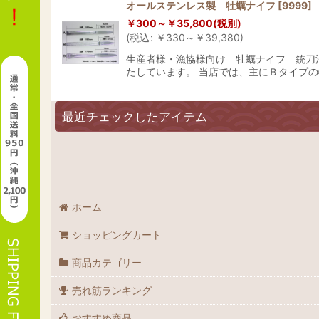
オールステンレス製 牡蠣ナイフ
[
9999
]
在庫あり
￥
300～
￥
35,800
(税別)
(
税込
:
￥
330～
￥
39,380
)
並び順
:
生産者様・漁協様向け 牡蠣ナイフ 銃刀
たしています。 当店では、主にＢタイプの
最近チェックしたアイテム
ホーム
ショッピングカート
商品カテゴリー
売れ筋ランキング
おすすめ商品