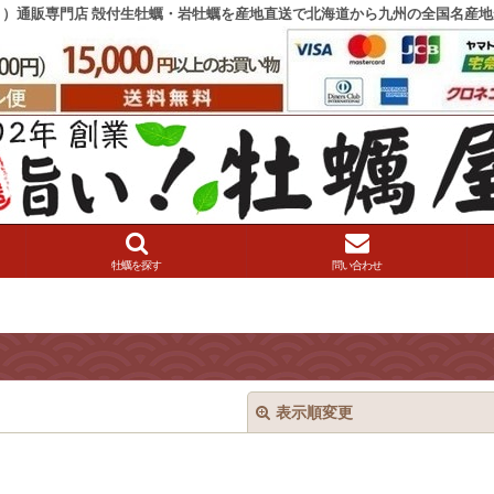
き）通販専門店 殻付生牡蠣・岩牡蠣を産地直送で北海道から九州の全国名産地
牡蠣を探す
問い合わせ
表示順変更