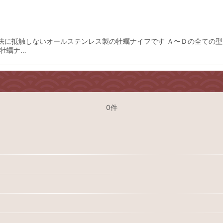
法に抵触しないオールステンレス製の牡蠣ナイフです Ａ〜Ｄの全ての型
牡蠣ナ…
絞り込む
0件