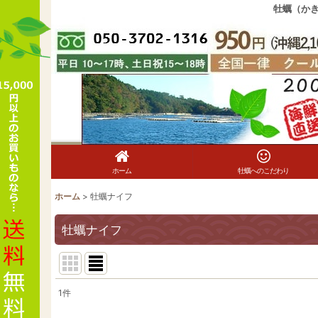
牡蠣（か
ホーム
牡蠣へのこだわり
ホーム
>
牡蠣ナイフ
牡蠣ナイフ
1
件
表示数
: