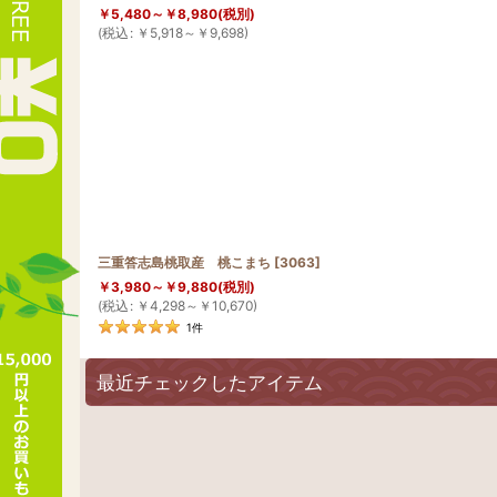
￥
5,480～
￥
8,980
(税別)
(
税込
:
￥
5,918～
￥
9,698
)
三重答志島桃取産 桃こまち
[
3063
]
￥
3,980～
￥
9,880
(税別)
(
税込
:
￥
4,298～
￥
10,670
)
1
件
最近チェックしたアイテム