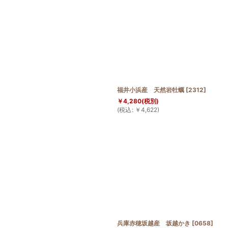
絞り込む
福井小浜産 天然岩牡蠣
[
2312
]
￥
4,280
(税別)
(
税込
:
￥
4,622
)
兵庫赤穂坂越産 坂越かき
[
0658
]