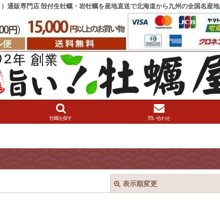
き）通販専門店 殻付生牡蠣・岩牡蠣を産地直送で北海道から九州の全国名産地
牡蠣を探す
問い合わせ
表示順変更