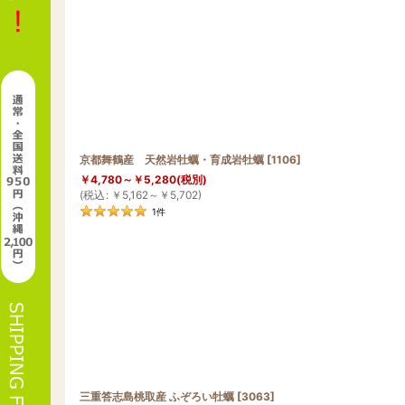
在庫あり
並び順
:
京都舞鶴産 天然岩牡蠣・育成岩牡蠣
[
1106
]
￥
4,780～
￥
5,280
(税別)
(
税込
:
￥
5,162～
￥
5,702
)
1
件
三重答志島桃取産 ふぞろい牡蠣
[
3063
]