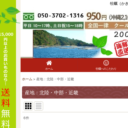
牡蠣（か
ホーム
牡蠣へのこだわり
ホーム
>
産地：北陸・中部・近畿
産地：北陸・中部・近畿
6
件
表示数
: