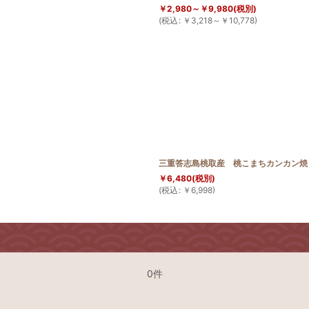
￥
2,980～
￥
9,980
(税別)
(
税込
:
￥
3,218～
￥
10,778
)
三重答志島桃取産 桃こまちカンカン焼
￥
6,480
(税別)
(
税込
:
￥
6,998
)
0件