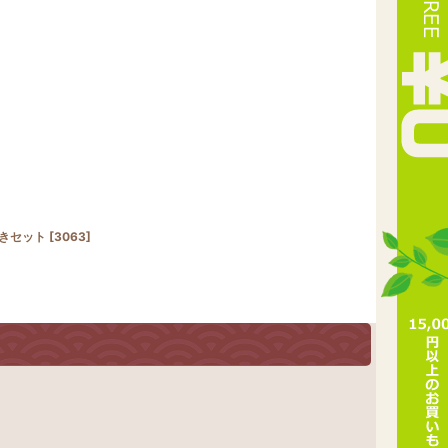
きセット
[
3063
]