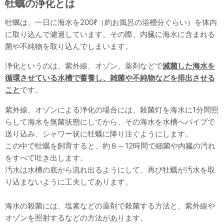
牡蠣の浄化とは
牡蠣は、一日に海水を200ℓ（約お風呂の浴槽分ぐらい）を体内
に取り込んで濾過しています。その際、内臓に海水に含まれる
菌や不純物を取り込んでしまいます。
浄化というのは、紫外線、オゾン、薬剤などで
滅菌した海水を
循環させている水槽で蓄養し、雑菌や不純物などを排出させる
こと
です。
紫外線、オゾンによる浄化の場合には、殺菌灯を海水に1分間照
らして海水を無菌状態にしてから、その海水を水槽へパイプで
送り込み、シャワー状に牡蠣に降り注ぐようにします。
この中で牡蠣を飼育すると、約８～12時間で細菌や内臓の汚れ
をすべて吐き出します。
汚水は水槽の底から流れ出るようにして、再び牡蠣が汚水を取
り込まないように工夫してあります。
海水の殺菌には、塩素などの薬剤で殺菌する方法と、紫外線や
オゾンを照射するなどの方法があります。