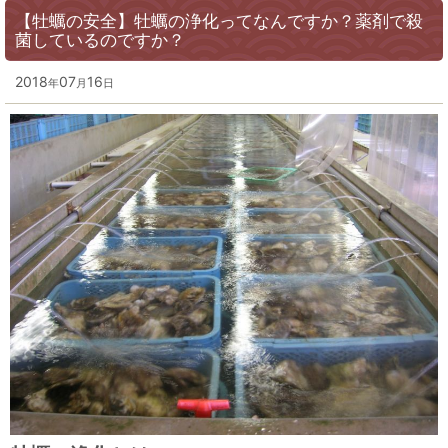
【牡蠣の安全】牡蠣の浄化ってなんですか？薬剤で殺
菌しているのですか？
2018
07
16
年
月
日