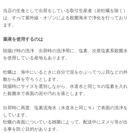
当店の生食として出荷をしている取引生産者（岩牡蠣を除く）
は、すべて紫外線・オゾンによる殺菌海水で浄化を行っており
ます。
薬液を使用するのは
陸揚げ時の洗浄、出荷時の洗浄用に、塩素、次亜塩素系殺菌水
を使用している産地もあります。
牡蠣は、海中にいるときに自分で泥をかぶってつぶ貝などの外
敵から身を守ろうとします。
陸揚時にサイズを選別しながら、水道水と同じ％の塩素を入れ
た殺菌水で表面の泥や汚れを落とします。
出荷時に再度、塩素流海水（水道水と同じ％）で表面の洗浄を
しています。
牡蠣の表面についている雑菌によって、配送中にヌメり等が出
る事を防ぐ目的があります。