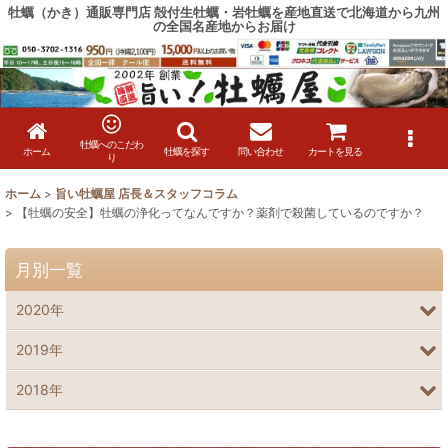
牡蠣（かき）通販専門店 殻付生牡蠣・岩牡蠣を産地直送で北海道から九州
の全国名産地からお届け
牡蠣へのこだわ
ホーム
牡蠣を探す
問い合わせ
カートを見る
り
ホーム
>
旨い牡蠣屋 店長＆スタッフコラム
>
【牡蠣の安全】牡蠣の浄化ってなんですか？薬剤で殺菌しているのですか？
月別一覧
2020年
2019年
2018年