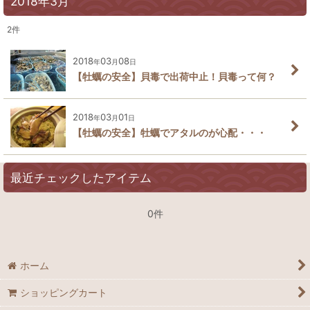
2018年3月
2
件
2018
03
08
年
月
日
【牡蠣の安全】貝毒で出荷中止！貝毒って何？
2018
03
01
年
月
日
【牡蠣の安全】牡蠣でアタルのが心配・・・
最近チェックしたアイテム
0件
ホーム
ショッピングカート