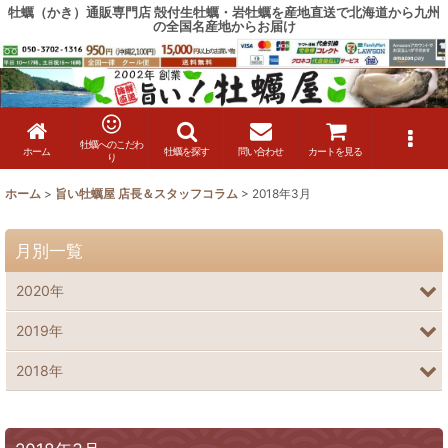
牡蠣（かき）通販専門店 殻付生牡蠣・岩牡蠣を産地直送で北海道から九州
の全国名産地からお届け
牡蠣へのこだわ
ホーム
牡蠣を探す
問い合わせ
カートを見る
り
ホーム
>
旨い牡蠣屋 店長＆スタッフコラム
>
2018年3月
月別一覧
2020年
2019年
2018年