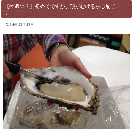
【牡蠣の？】初めてですが、殻がむけるか心配で
す・・・
2018
01
31
年
月
日