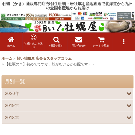
牡蠣（かき）通販専門店 殻付生牡蠣・岩牡蠣を産地直送で北海道から九州
の全国名産地からお届け
牡蠣へのこだわ
ホーム
牡蠣を探す
問い合わせ
カートを見る
り
ホーム
>
旨い牡蠣屋 店長＆スタッフコラム
>
【牡蠣の？】初めてですが、殻がむけるか心配です・・・
月別一覧
2020年
2019年
2018年