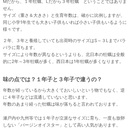
Mだから、１年牡蠣、Lだから３年牡蠣 ということではありま
せん。
サイズ（重さ＆大きさ）と生育年数は、確かに比例しますが、
同じ小学1年生でも大きい子供もいれば小さい子供もいるように
様々です。
２年、３年と養殖していても出荷時のサイズはS～３Lまでバラ
バラに育ちます。
サイズにより年数が異なるというよりも、北日本の牡蠣は全般
的に2年～3年牡蠣が多く、西日本は1年牡蠣が多くなります。
味の点では？１年子と３年子で違うの？
年数が経っているから大きくておいしいという物でもなく、逆
に４年子などは流通していないと思います。
年数のあまり経った牡蠣は味が落ちると言われております。
瀬戸内や九州等では１年子が立派なサイズに育ち、一度も放卵
しない「バージンオイスター」として高い人気があります。