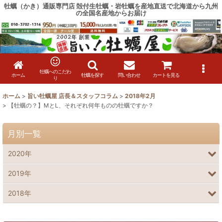
牡蠣（かき）通販専門店 殻付生牡蠣・岩牡蠣を産地直送で北海道から九州
の全国名産地からお届け
牡蠣へのこだわ
ホーム
牡蠣を探す
問い合わせ
カートを見る
り
ホーム
>
旨い牡蠣屋 店長＆スタッフコラム
>
2018年2月
>
【牡蠣の？】MとL、それぞれ何年ものの牡蠣ですか？
月別一覧
2020年
2019年
2018年