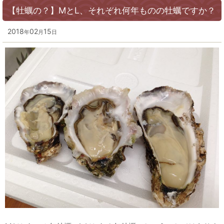
【牡蠣の？】MとL、それぞれ何年ものの牡蠣ですか？
2018
02
15
年
月
日