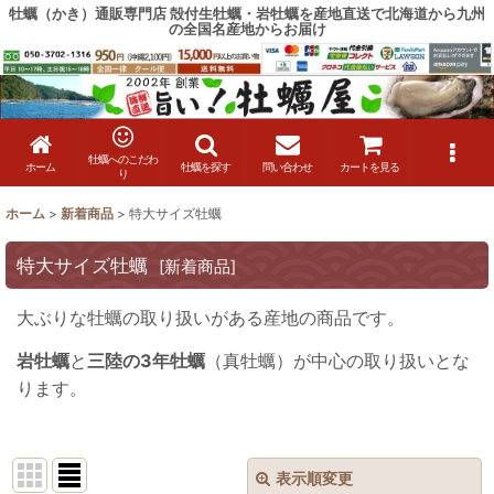
牡蠣（かき）通販専門店 殻付生牡蠣・岩牡蠣を産地直送で北海道から九州
の全国名産地からお届け
牡蠣へのこだわ
ホーム
牡蠣を探す
問い合わせ
カートを見る
り
ホーム
>
新着商品
>
特大サイズ牡蠣
特大サイズ牡蠣
[
新着商品
]
大ぶりな牡蠣の取り扱いがある産地の商品です。
岩牡蠣
と
三陸の3年牡蠣
（真牡蠣）が中心の取り扱いとな
ります。
表示順変更
閉じる