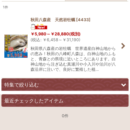
1
件
表示数
:
秋田八森産 天然岩牡蠣
[
4433
]
在庫あり
￥
5,980～
￥
28,880
(税別)
並び順
:
(
税込
:
￥
6,458～
￥
31,190
)
秋田県八森産の岩牡蠣 世界遺産白神山地から
の恵み！秋田の八峰町八森は、白神山地のふも
絞り込む
と、青森との県境に近いところにあります。白
神山地から注ぎ込む真瀬川や小入川や泊川が八
森沿岸に注いで、良好に繁殖した植…
特集で絞り込む
最近チェックしたアイテム
産地：北海道
食べて三陸を応援！
0件
特大サイズ牡蠣