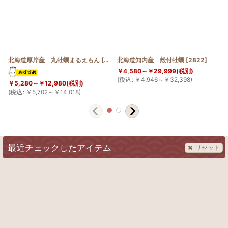
北海道厚岸産 丸牡蠣まるえもん
[
6330
北海道知内産 殻付牡蠣
]
[
2822
]
￥
4,580～
￥
29,999
(税別)
(
税込
:
￥
4,946～
￥
32,398
)
￥
5,280～
￥
12,980
(税別)
(
税込
:
￥
5,702～
￥
14,018
)
(
最近チェックしたアイテム
リセット