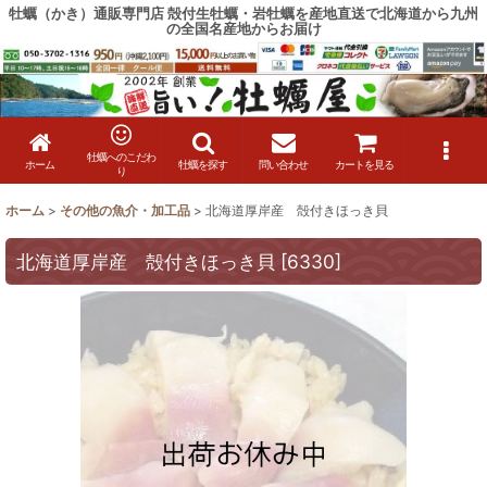
牡蠣（かき）通販専門店 殻付生牡蠣・岩牡蠣を産地直送で北海道から九州
の全国名産地からお届け
牡蠣へのこだわ
ホーム
牡蠣を探す
問い合わせ
カートを見る
り
ホーム
>
その他の魚介・加工品
>
北海道厚岸産 殻付きほっき貝
北海道厚岸産 殻付きほっき貝
[
6330
]