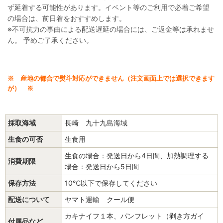
ず延着する可能性があります。
イベント等のご利用で必着ご希望
の場合は、前日着をおすすめ
します。
※
不可抗力の事由による配送遅延の場合には、ご返金等は承れませ
ん。
予めご了承ください。
※ 産地の都合で熨斗対応ができません（注文画面上では選択できます
が） ※
採取海域
長崎 九十九島海域
生食の可否
生食用
生食の場合：発送日から4日間、加熱調理する
消費期限
場合：発送日から5日間
保存方法
10℃以下で保存してください
配送について
ヤマト運輸 クール便
カキナイフ１本、パンフレット（剥き方ガイ
付属品など