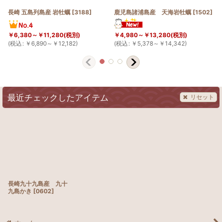
長崎 五島列島産 岩牡蠣
[
3188
]
鹿児島諸浦島産 天海岩牡蠣
[
1502
]
￥
6,380～
￥
11,280
(税別)
￥
4,980～
￥
13,280
(税別)
(
税込
:
￥
6,890～
￥
12,182
)
(
税込
:
￥
5,378～
￥
14,342
)
(
最近チェックしたアイテム
リセット
長崎九十九島産 九十
九島かき
[
0602
]