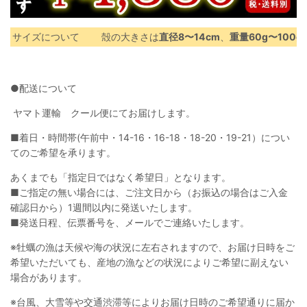
サイズについて
殻の大きさは
直径8〜14cm
、
重量60g〜100
●配送について
ヤマト運輸 クール便にてお届けします。
■着日・時間帯(午前中・14-16・16-18・18-20・19-21）につい
てのご希望を承ります。
あくまでも「指定日ではなく希望日」となります。
■ご指定の無い場合には、ご注文日から（お振込の場合はご入金
確認日から）1週間以内に発送いたします。
■発送日程、伝票番号を、メールでご連絡いたします。
※
牡蠣の漁は天候や海の状況に左右されますので、お届け日時をご
希望いただいても、産地の漁などの状況によりご希望に副えない
場合があります。
※
台風、大雪等や交通渋滞等によりお届け日時のご希望通りに届か