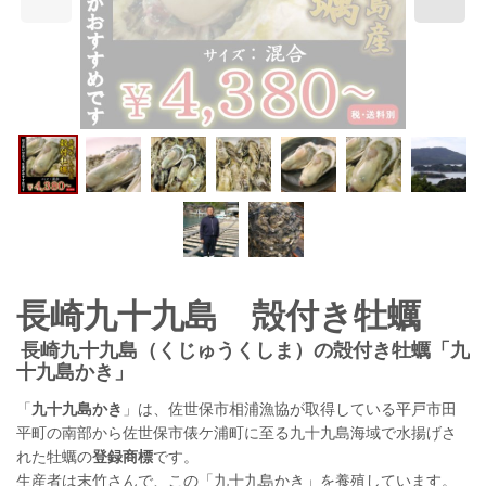
長崎九十九島 殻付き牡蠣
長崎九十九島（くじゅうくしま）の殻付き牡蠣「九
十九島かき」
「
九十九島かき
」は、佐世保市相浦漁協が取得している平戸市田
平町の南部から佐世保市俵ケ浦町に至る九十九島海域で水揚げさ
れた牡蠣の
登録商標
です。
生産者は末竹さんで、この「九十九島かき」を養殖しています。