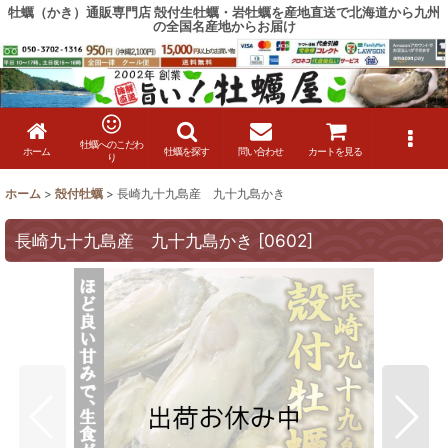
牡蠣（かき）通販専門店 殻付生牡蠣・岩牡蠣を産地直送で北海道から九州
の全国名産地からお届け
牡蠣へのこだわ
ホーム
牡蠣を探す
問い合わせ
カートを見る
り
ホーム
>
殻付牡蠣
>
長崎九十九島産 九十九島かき
長崎九十九島産 九十九島かき
[
0602
]