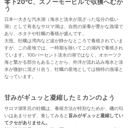
零下20℃、スノーモービルで収獲へむか
う
日本一大きな汽水湖（海水と淡水が混ざった塩分の低い
湖）として有名なサロマ湖は、自然の栄養が豊かな漁場で
あり、ホタテや牡蠣の養殖が盛んです。
大抵、牡蠣は湾内など波が静かなところで養殖されていま
すが、この産地では、一時期を除いてこの湖内で養殖され
ています。100パーセント淡水の湖ではなく、オホーツク
海と繋がる部分もあることから、外洋が流れ込み海水と淡
水が微妙に混ざり合う、牡蠣の産地としては独特の漁場と
なっています。
甘みがギュッと凝縮したミカンのよう
サロマ湖常呂の牡蠣は、養殖方法が特別なためか、磯の匂
いはあまりせず、食してみると
旨みがギュッと凝縮してい
てクセがありません。