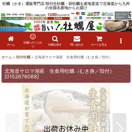
牡蠣（かき）通販専門店 殻付生牡蠣・岩牡蠣を産地直送で北海道から九州
の全国名産地からお届け
牡蠣へのこだわ
ホーム
牡蠣を探す
問い合わせ
カートを見る
り
ホーム
>
殻付牡蠣
>
北海道サロマ湖産 生食用牡蠣（むき身／殻付）
北海道サロマ湖産 生食用牡蠣（むき身／殻付）
[
0152676088
]