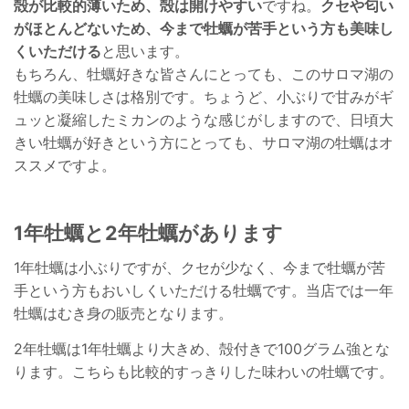
殻が比較的薄いため、殻は開けやすい
ですね。
クセや匂い
がほとんどないため、今まで牡蠣が苦手という方も美味し
くいただける
と思います。
もちろん、牡蠣好きな皆さんにとっても、このサロマ湖の
牡蠣の美味しさは格別です。ちょうど、小ぶりで甘みがギ
ュッと凝縮したミカンのような感じがしますので、日頃大
きい牡蠣が好きという方にとっても、サロマ湖の牡蠣はオ
ススメですよ。
1年牡蠣と2年牡蠣があります
1年牡蠣は小ぶりですが、クセが少なく、今まで牡蠣が苦
手という方もおいしくいただける牡蠣です。当店では一年
牡蠣はむき身の販売となります。
2年牡蠣は1年牡蠣より大きめ、殻付きで100グラム強とな
ります。こちらも比較的すっきりした味わいの牡蠣です。