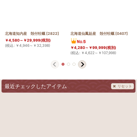
北海道知内産 殻付牡蠣
[
2822
]
北海道仙鳳趾産 殻付牡蠣
[
0407
]
￥
4,580～
￥
29,999
(税別)
(
税込
:
￥
4,946～
￥
32,398
)
￥
4,280～
￥
99,999
(税別)
(
税込
:
￥
4,622～
￥
107,998
)
(
最近チェックしたアイテム
リセット