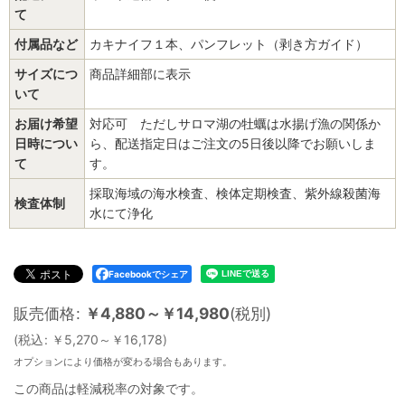
て
付属品など
カキナイフ１本、パンフレット（剥き方ガイド）
サイズにつ
商品詳細部に表示
いて
お届け希望
対応可 ただしサロマ湖の牡蠣は水揚げ漁の関係か
日時につい
ら、配送指定日はご注文の5日後以降でお願いしま
て
す。
採取海域の海水検査、検体定期検査、紫外線殺菌海
検査体制
水にて浄化
Facebookでシェア
販売価格
:
￥
4,880～
￥
14,980
(税別)
(
税込
:
￥
5,270～
￥
16,178
)
オプションにより価格が変わる場合もあります。
この商品は軽減税率の対象です。