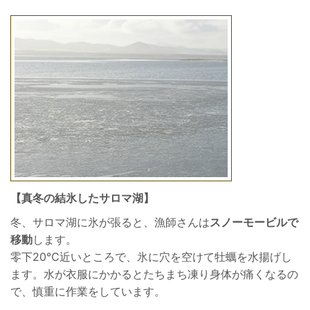
【真冬の結氷したサロマ湖】
冬、サロマ湖に氷が張ると、漁師さんは
スノーモービルで
移動
します。
零下20℃近いところで、氷に穴を空けて牡蠣を水揚げし
ます。水が衣服にかかるとたちまち凍り身体が痛くなるの
で、慎重に作業をしています。