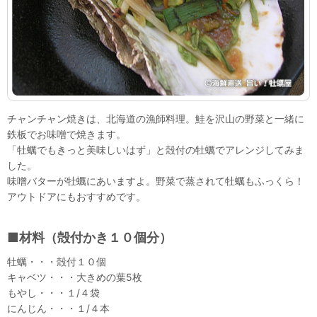
チャンチャン焼きは、北海道の漁師料理。鮭を沢山の野菜と一緒に
鉄板でお味噌で焼きます。
「牡蠣でもきっと美味しいはず」と殻付の牡蠣でアレンジしてみま
した。
味噌バターが牡蠣にあいますよ。野菜で蒸されて牡蠣もふっくら！
アウトドアにもおすすめです。
■材料（殻付かき１０個分）
牡蠣・・・殻付１０個
キャベツ・・・大きめの葉5枚
もやし・・・１/４袋
にんじん・・・１/４本