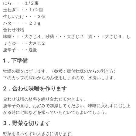
にら・・・１/２束
玉ねぎ・・・１/２個
生しいたけ・・・３個
バター・・・２０ｇ
合わせ味噌
味噌・・・大さじ４、砂糖・・・大さじ２、酒・・・大さじ３、し
ょうゆ・・・大さじ２
唐辛子・・・適量
1．下準備
牡蠣の殻をはずします。（参考：殻付牡蠣のからの剥き方）
下のカップの深いからのみ使用しますので、水洗いします。
2．合わせ味噌を作ります
合わせ味噌の材料を練り合わせておきます。
唐辛子の量は、お好みで加減してください。味噌に入れずに召し上
がる時に七味などを振っていただいてもよいでしょう。
3．野菜を切ります
野菜を食べやすい大きさに切ります。