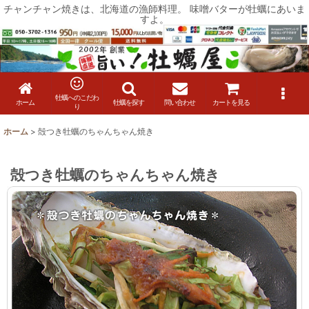
チャンチャン焼きは、北海道の漁師料理。 味噌バターが牡蠣にあいま
すよ。
牡蠣へのこだわ
ホーム
牡蠣を探す
問い合わせ
カートを見る
り
ホーム
>
殻つき牡蠣のちゃんちゃん焼き
殻つき牡蠣のちゃんちゃん焼き