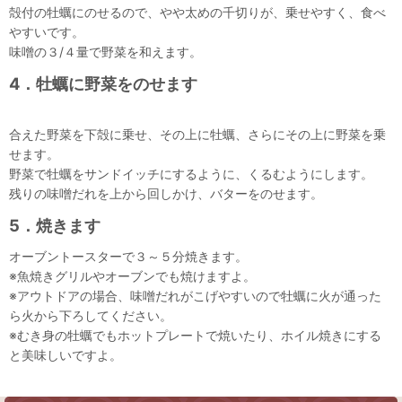
殻付の牡蠣にのせるので、やや太めの千切りが、乗せやすく、食べ
やすいです。
味噌の３/４量で野菜を和えます。
4．牡蠣に野菜をのせます
合えた野菜を下殻に乗せ、その上に牡蠣、さらにその上に野菜を乗
せます。
野菜で牡蠣をサンドイッチにするように、くるむようにします。
残りの味噌だれを上から回しかけ、バターをのせます。
5．焼きます
オーブントースターで３～５分焼きます。
※魚焼きグリルやオーブンでも焼けますよ。
※アウトドアの場合、味噌だれがこげやすいので牡蠣に火が通った
ら火から下ろしてください。
※むき身の牡蠣でもホットプレートで焼いたり、ホイル焼きにする
と美味しいですよ。