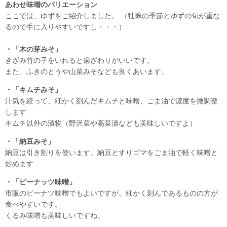
あわせ味噌のバリエーション
ここでは、ゆずをご紹介しました。 （牡蠣の季節とゆずの旬が重な
るので手に入りやすいですし・・・）
・「木の芽みそ」
きざみ竹の子をいれると歯ざわりがいいです。
また、ふきのとうや山菜みそなども良くあいます。
・「キムチみそ」
汁気を絞って、細かく刻んだキムチと味噌、ごま油で濃度を微調整
します
キムチ以外の漬物（野沢菜や高菜漬なども美味しいですよ）
・「納豆みそ」
納豆は引き割りを使います。納豆とすりゴマをごま油で軽く味噌と
炒めます
・「ピーナッツ味噌」
市販のピーナツ味噌でもよいですが、細かく刻んであるものの方が
食べやすいです。
くるみ味噌も美味しいですね。