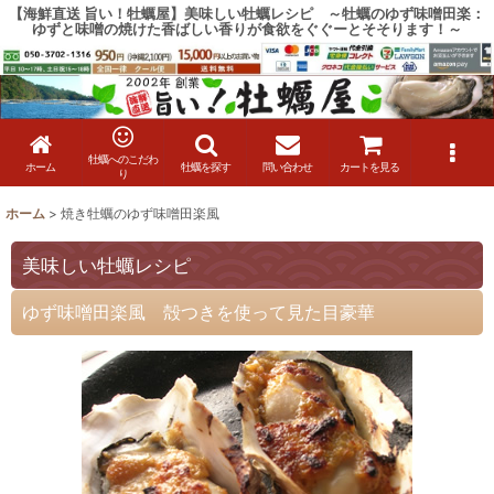
【海鮮直送 旨い！牡蠣屋】美味しい牡蠣レシピ ～牡蠣のゆず味噌田楽：
ゆずと味噌の焼けた香ばしい香りが食欲をぐぐーとそそります！～
牡蠣へのこだわ
ホーム
牡蠣を探す
問い合わせ
カートを見る
り
ホーム
>
焼き牡蠣のゆず味噌田楽風
美味しい牡蠣レシピ
ゆず味噌田楽風 殻つきを使って見た目豪華