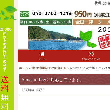
牡蠣（か
ホーム
牡蠣へのこだわり
ホーム
>
旨い牡蠣屋からのお知らせ
>
Amazon Payに対応していま
Amazon Payに対応しています。
2021
01
25
年
月
日