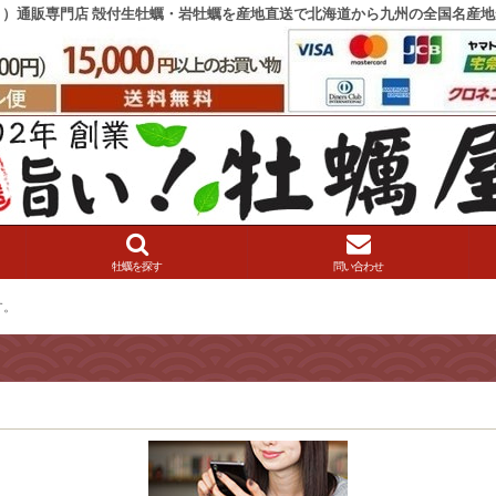
き）通販専門店 殻付生牡蠣・岩牡蠣を産地直送で北海道から九州の全国名産地
牡蠣を探す
問い合わせ
す。