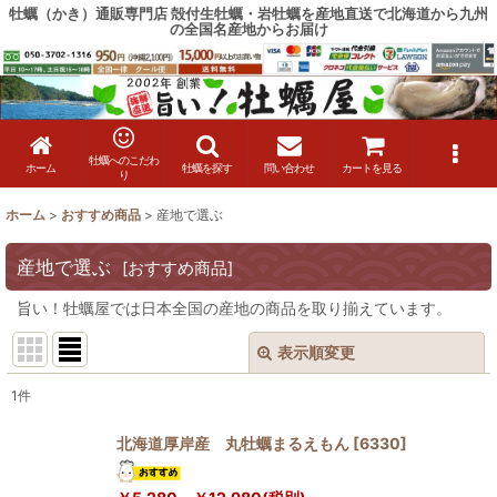
牡蠣（かき）通販専門店 殻付生牡蠣・岩牡蠣を産地直送で北海道から九州
の全国名産地からお届け
牡蠣へのこだわ
ホーム
牡蠣を探す
問い合わせ
カートを見る
り
ホーム
>
おすすめ商品
>
産地で選ぶ
産地で選ぶ
[
おすすめ商品
]
旨い！牡蠣屋では日本全国の産地の商品を取り揃えています。
表示順変更
閉じる
1
件
表示数
:
北海道厚岸産 丸牡蠣まるえもん
[
6330
]
在庫あり