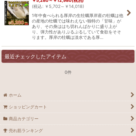
￥
5,280～
￥
12,980
(税別)
並び順
:
(
税込
:
￥
5,702～
￥
14,018
)
1年中食べられる厚岸の生牡蠣厚岸産の牡蠣は他
の産地の牡蠣では味わえない独特の「甘味」が
絞り込む
あり、その身ははち切れんばかりに盛り上が
り、弾力性がありぷるぷるしていて食欲をそそ
ります。厚岸の牡蠣は淡水である厚…
最近チェックしたアイテム
0件
ホーム
ショッピングカート
商品カテゴリー
売れ筋ランキング