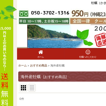
牡蠣（か
ホーム
牡蠣へのこだわり
ホーム
>
おすすめ商品
>
海外産牡蠣
海外産牡蠣
[
おすすめ商品
]
0
件
表示数
: