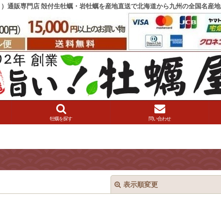
き）通販専門店 殻付生牡蠣・岩牡蠣を産地直送で北海道から九州の全国名産地
牡蠣を探す
問い合わせ
表示順変更