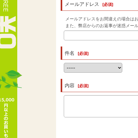
メールアドレス
[
必須
]
メールアドレスをお間違えの場合は
また、弊店からのお返事が迷惑メー
件名
[
必須
]
内容
[
必須
]