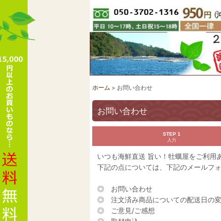
ホーム
>
お問い合わせ
お問い合わせ
STEP 1
入力
いつも海鮮直送 旨い！牡蠣屋をご利用
下記の点については、下記のメールフ
◎ お問い合わせ
◎ 注文済み商品についての配送日の
◎ ご意見/ご感想